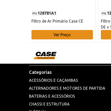
128781A1
1
PN
PN
l - 80 mm DE
Filtro de Ar Primário Case CE
Filtr
DE x 
o
Ver Preço
Categorias
ACESSÓRIOS E CAÇAMBAS
ALTERNADORES E MOTORES DE PARTIDA
BATERIAS E ACESSÓRIOS
CHASSI E ESTRUTURA