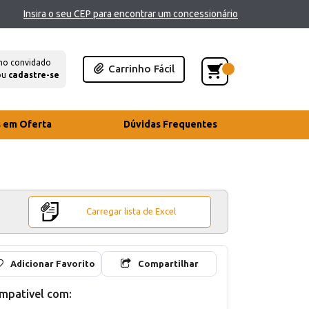
Insira o seu CEP para encontrar um concessionário
mo convidado
Carrinho Fácil
ou
cadastre-se
s em Oferta
Dúvidas Frequentes
Carregar lista de Excel
Adicionar Favorito
Compartilhar
mpativel com: