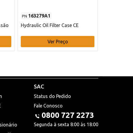
163279A1
48145970
PN
PN
ssão
Hydraulic Oil Filter Case CE
Filtro de com
x 75 mm L Ca
Ver Preço
V
SAC
n
Status do Pedido
E
Fale Conosco
0800 727 2273
Segunda à sexta 8:00 às 18:00
sionário