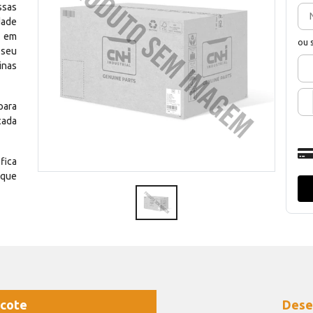
ssas
dade
e em
ou 
 seu
inas
para
cada
fica
 que
cote
Dese