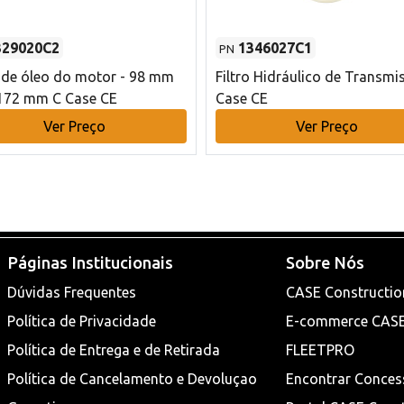
329020C2
1346027C1
PN
o de óleo do motor - 98 mm
Filtro Hidráulico de Transmi
172 mm C Case CE
Case CE
Ver Preço
Ver Preço
Páginas Institucionais
Sobre Nós
Dúvidas Frequentes
CASE Constructio
Política de Privacidade
E-commerce CAS
Política de Entrega e de Retirada
FLEETPRO
Política de Cancelamento e Devoluçao
Encontrar Conces