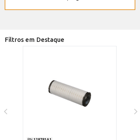
Filtros em Destaque
PN
128781A1