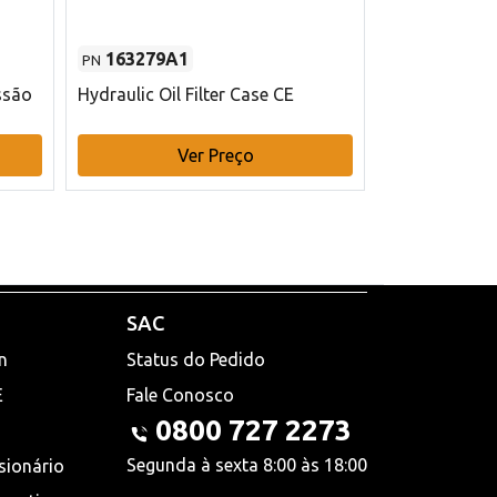
163279A1
48145970
PN
PN
ssão
Hydraulic Oil Filter Case CE
Filtro de com
x 75 mm L Ca
Ver Preço
V
SAC
n
Status do Pedido
E
Fale Conosco
0800 727 2273
Segunda à sexta 8:00 às 18:00
sionário