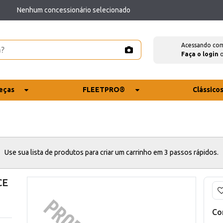
Nenhum concessionário selecionado
Acessando co
Faça o login
eças
FLEETPRO®
Clássico
Use sua lista de produtos para criar um carrinho em 3 passos rápidos.
CE
Co