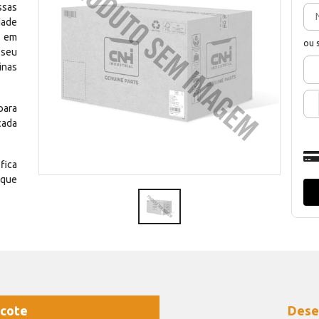
ssas
dade
e em
ou 
 seu
inas
para
cada
fica
 que
cote
Dese