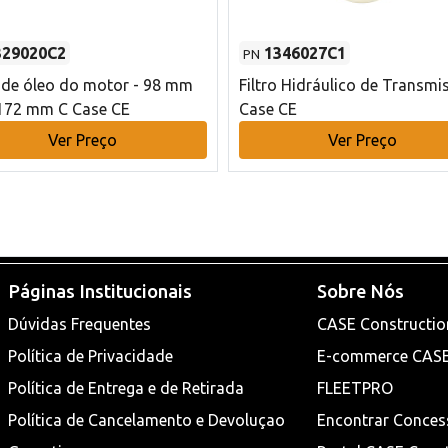
329020C2
1346027C1
PN
o de óleo do motor - 98 mm
Filtro Hidráulico de Transmi
172 mm C Case CE
Case CE
Ver Preço
Ver Preço
Páginas Institucionais
Sobre Nós
Dúvidas Frequentes
CASE Constructio
Política de Privacidade
E-commerce CAS
Política de Entrega e de Retirada
FLEETPRO
Política de Cancelamento e Devoluçao
Encontrar Conces