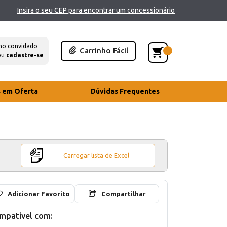
Insira o seu CEP para encontrar um concessionário
mo convidado
Carrinho Fácil
ou
cadastre-se
s em Oferta
Dúvidas Frequentes
Carregar lista de Excel
Adicionar Favorito
Compartilhar
mpativel com: