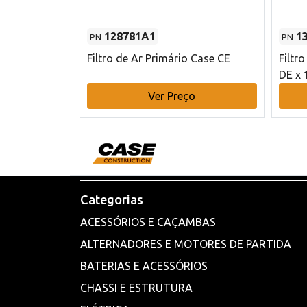
128781A1
1
PN
PN
l - 80 mm DE
Filtro de Ar Primário Case CE
Filtr
DE x 
o
Ver Preço
Categorias
ACESSÓRIOS E CAÇAMBAS
ALTERNADORES E MOTORES DE PARTIDA
BATERIAS E ACESSÓRIOS
CHASSI E ESTRUTURA