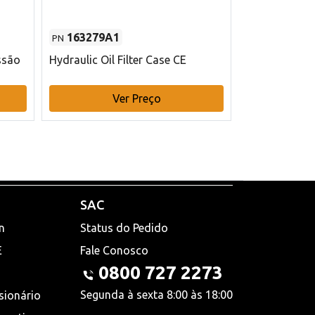
163279A1
48145970
PN
PN
ssão
Hydraulic Oil Filter Case CE
Filtro de com
x 75 mm L Ca
Ver Preço
V
SAC
n
Status do Pedido
E
Fale Conosco
0800 727 2273
Segunda à sexta 8:00 às 18:00
sionário