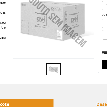
 que
eças
ou 
 seu
ntre
uina
cote
Dese