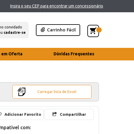
Insira o seu CEP para encontrar um concessionário
mo convidado
Carrinho Fácil
ou
cadastre-se
s em Oferta
Dúvidas Frequentes
Carregar lista de Excel
Adicionar Favorito
Compartilhar
mpativel com: