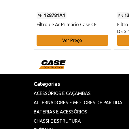
128781A1
1
PN
PN
l - 80 mm DE
Filtro de Ar Primário Case CE
Filtr
DE x 
o
Ver Preço
Categorias
ACESSÓRIOS E CAÇAMBAS
ALTERNADORES E MOTORES DE PARTIDA
BATERIAS E ACESSÓRIOS
CHASSI E ESTRUTURA