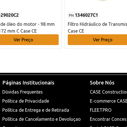
329020C2
1346027C1
PN
o de óleo do motor - 98 mm
Filtro Hidráulico de Transmi
172 mm C Case CE
Case CE
Ver Preço
Ver Preço
Páginas Institucionais
Sobre Nós
Dúvidas Frequentes
CASE Constructio
Política de Privacidade
E-commerce CAS
Política de Entrega e de Retirada
FLEETPRO
Política de Cancelamento e Devoluçao
Encontrar Conces