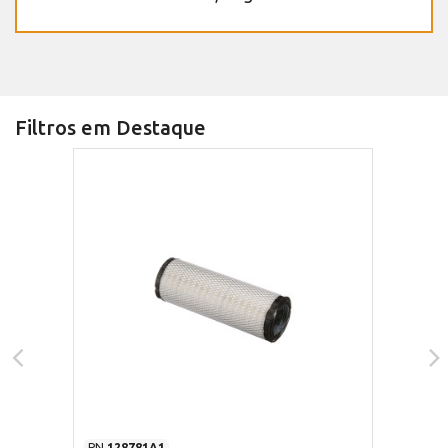
Filtros em Destaque
PN
128781A1