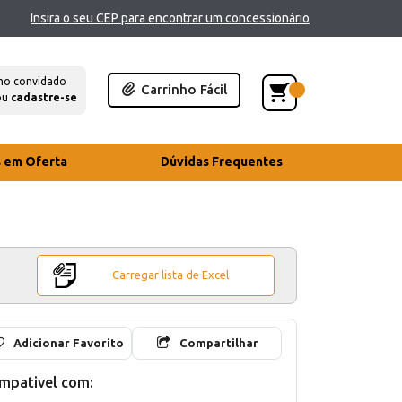
Insira o seu CEP para encontrar um concessionário
mo convidado
Carrinho Fácil
ou
cadastre-se
s em Oferta
Dúvidas Frequentes
Carregar lista de Excel
Adicionar Favorito
Compartilhar
mpativel com: