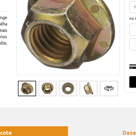
ange
ou 
ilha
mais
anos
lte,
cote
Dese