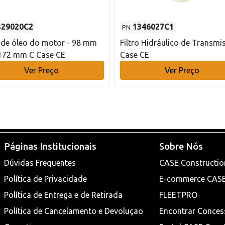
329020C2
1346027C1
PN
o de óleo do motor - 98 mm
Filtro Hidráulico de Transmi
172 mm C Case CE
Case CE
Ver Preço
Ver Preço
Páginas Institucionais
Sobre Nós
Dúvidas Frequentes
CASE Constructio
Política de Privacidade
E-commerce CAS
Política de Entrega e de Retirada
FLEETPRO
Política de Cancelamento e Devoluçao
Encontrar Conces