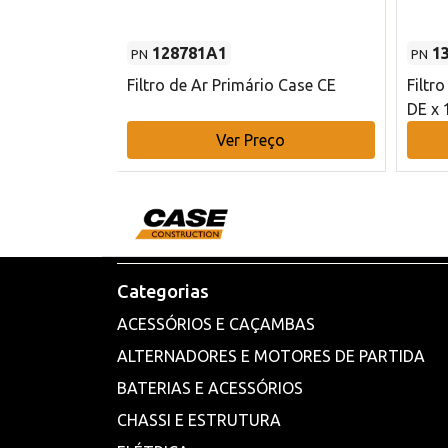
128781A1
1
PN
PN
l - 80 mm DE
Filtro de Ar Primário Case CE
Filtr
DE x 
o
Ver Preço
Categorias
ACESSÓRIOS E CAÇAMBAS
ALTERNADORES E MOTORES DE PARTIDA
BATERIAS E ACESSÓRIOS
CHASSI E ESTRUTURA