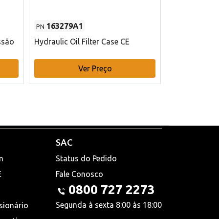
163279A1
48145970
PN
PN
ssão
Hydraulic Oil Filter Case CE
Filtro de com
x 75 mm L Ca
Ver Preço
V
SAC
n
Status do Pedido
E
Fale Conosco
0800 727 2273
Segunda à sexta 8:00 às 18:00
sionário