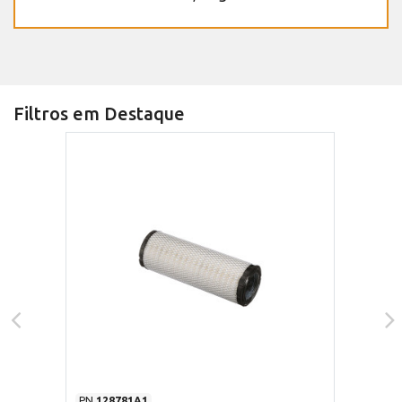
Filtros em Destaque
PN
128781A1