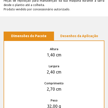
Peças de reposição para manutenção dá sua máquina durante a safra
desde o plantio até a colheita.
Produto vendido por concessionário autorizado.
Dimensões do Pacote
Desenhos da Aplicação
Altura
1,40 cm
Largura
2,40 cm
Comprimento
2,70 cm
Peso
32,00 g