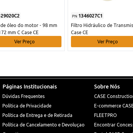
329020C2
1346027C1
PN
o de óleo do motor - 98 mm
Filtro Hidráulico de Transmi
172 mm C Case CE
Case CE
Ver Preço
Ver Preço
Páginas Institucionais
Sobre Nós
Dúvidas Frequentes
CASE Constructio
Política de Privacidade
E-commerce CAS
Política de Entrega e de Retirada
FLEETPRO
Política de Cancelamento e Devoluçao
Encontrar Conces