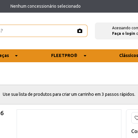
Nenhum concessionário selecionado
Acessando co
Faça o login
eças
FLEETPRO®
Clássico
Use sua lista de produtos para criar um carrinho em 3 passos rápidos.
16
Co