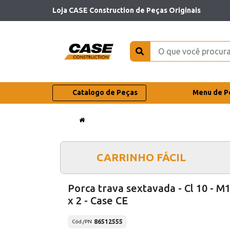
Loja CASE Construction de Peças Originais
Catalogo de Peças
Menu de P
CARRINHO FÁCIL
Porca trava sextavada - Cl 10 - M
x 2 - Case CE
86512555
Cód./PN