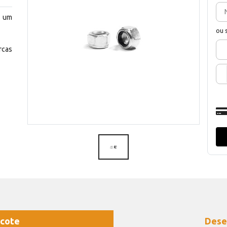
m um
ou 
rcas
cote
Dese