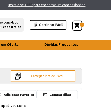
Insira o seu CEP para encontrar um concessionário
mo convidado
Carrinho Fácil
ou
cadastre-se
s em Oferta
Dúvidas Frequentes
Carregar lista de Excel
Adicionar Favorito
Compartilhar
mpativel com: