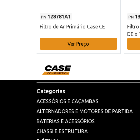
128781A1
1
PN
PN
l - 80 mm DE
Filtro de Ar Primário Case CE
Filtr
DE x 
o
Ver Preço
Categorias
ACESSÓRIOS E CAÇAMBAS
ALTERNADORES E MOTORES DE PARTIDA
BATERIAS E ACESSÓRIOS
CHASSI E ESTRUTURA