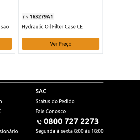
163279A1
48145970
PN
PN
ssão
Hydraulic Oil Filter Case CE
Filtro de com
x 75 mm L Ca
Ver Preço
V
SAC
n
Status do Pedido
E
Fale Conosco
0800 727 2273
Segunda à sexta 8:00 às 18:00
sionário