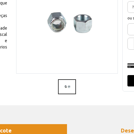
 que
eças
ou 
dade
scal
os e
rios
cote
Dese