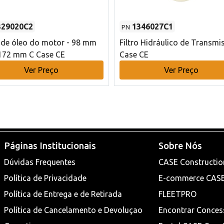
329020C2
1346027C1
PN
o de óleo do motor - 98 mm
Filtro Hidráulico de Transmi
172 mm C Case CE
Case CE
Ver Preço
Ver Preço
Páginas Institucionais
Sobre Nós
Dúvidas Frequentes
CASE Constructio
Política de Privacidade
E-commerce CAS
Política de Entrega e de Retirada
FLEETPRO
Política de Cancelamento e Devoluçao
Encontrar Conces