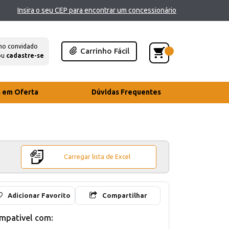
Insira o seu CEP para encontrar um concessionário
mo convidado
Carrinho Fácil
ou
cadastre-se
s em Oferta
Dúvidas Frequentes
Carregar lista de Excel
Adicionar Favorito
Compartilhar
mpativel com: