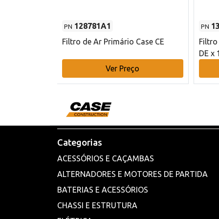
128781A1
1
PN
PN
l - 80 mm DE
Filtro de Ar Primário Case CE
Filtr
DE x 
o
Ver Preço
Categorias
ACESSÓRIOS E CAÇAMBAS
ALTERNADORES E MOTORES DE PARTIDA
BATERIAS E ACESSÓRIOS
CHASSI E ESTRUTURA