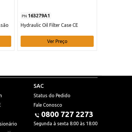
163279A1
48145970
PN
PN
ssão
Hydraulic Oil Filter Case CE
Filtro de com
x 75 mm L Ca
Ver Preço
V
SAC
n
Status do Pedido
E
Fale Conosco
0800 727 2273
Segunda à sexta 8:00 às 18:00
sionário