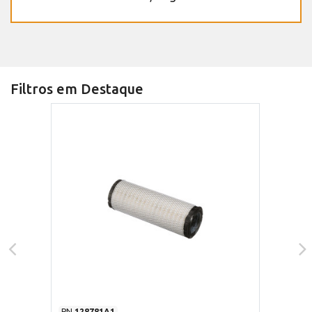
Filtros em Destaque
PN
128781A1