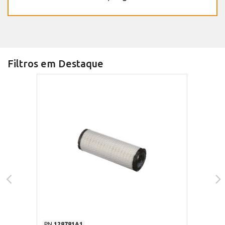
Filtros em Destaque
PN
128781A1