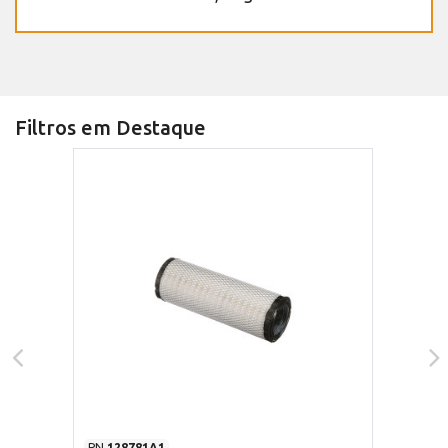
Filtros em Destaque
PN
128781A1