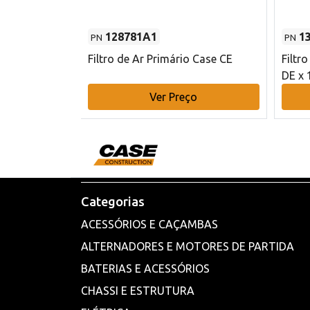
128781A1
1
PN
PN
l - 80 mm DE
Filtro de Ar Primário Case CE
Filtr
DE x 
o
Ver Preço
Categorias
ACESSÓRIOS E CAÇAMBAS
ALTERNADORES E MOTORES DE PARTIDA
BATERIAS E ACESSÓRIOS
CHASSI E ESTRUTURA