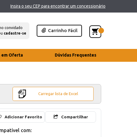
Insira o seu CEP para encontrar um concessionário
mo convidado
Carrinho Fácil
ou
cadastre-se
s em Oferta
Dúvidas Frequentes
Carregar lista de Excel
Adicionar Favorito
Compartilhar
mpativel com: