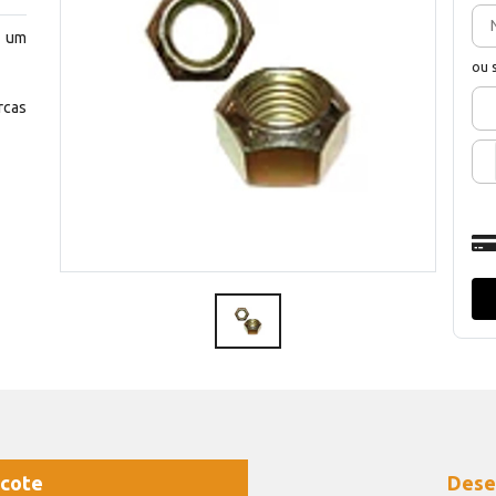
m um
ou 
rcas
cote
Dese