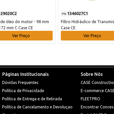
329020C2
1346027C1
PN
o de óleo do motor - 98 mm
Filtro Hidráulico de Transmi
172 mm C Case CE
Case CE
Ver Preço
Ver Preço
Páginas Institucionais
Sobre Nós
Dúvidas Frequentes
CASE Constructio
Política de Privacidade
E-commerce CAS
Política de Entrega e de Retirada
FLEETPRO
Política de Cancelamento e Devoluçao
Encontrar Conces