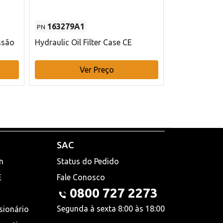
163279A1
48145970
PN
PN
ssão
Hydraulic Oil Filter Case CE
Filtro de com
x 75 mm L Ca
Ver Preço
V
SAC
n
Status do Pedido
E
Fale Conosco
0800 727 2273
Segunda à sexta 8:00 às 18:00
sionário