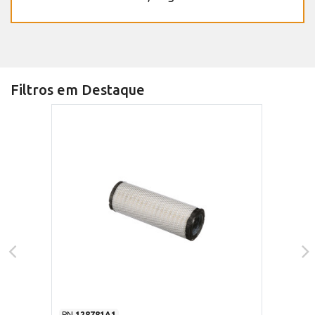
Filtros em Destaque
PN
128781A1