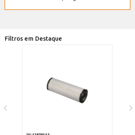
Filtros em Destaque
PN
128781A1