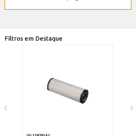
Filtros em Destaque
PN
128781A1