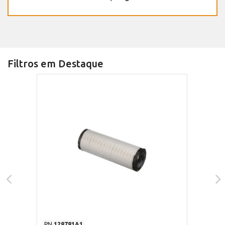
Filtros em Destaque
PN
128781A1