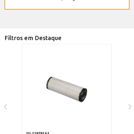
Filtros em Destaque
PN
128781A1