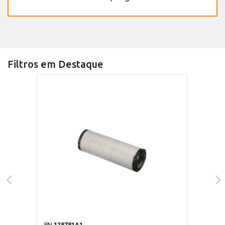
Filtros em Destaque
PN
128781A1