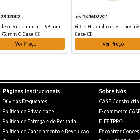
329020C2
1346027C1
PN
o de óleo do motor - 98 mm
Filtro Hidráulico de Transmi
172 mm C Case CE
Case CE
Ver Preço
Ver Preço
Páginas Institucionais
Sobre Nós
Dúvidas Frequentes
CASE Constructio
Política de Privacidade
E-commerce CAS
Política de Entrega e de Retirada
FLEETPRO
Política de Cancelamento e Devoluçao
Encontrar Conces