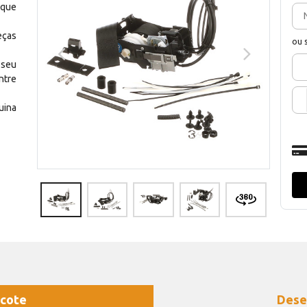
 que
eças
ou 
 seu
ntre
uina
cote
Dese