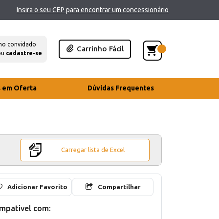
Insira o seu CEP para encontrar um concessionário
mo convidado
Carrinho Fácil
ou
cadastre-se
s em Oferta
Dúvidas Frequentes
Carregar lista de Excel
Adicionar Favorito
Compartilhar
mpativel com: