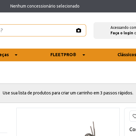
Nenhum concessionário selecionado
Acessando co
Faça o login
eças
FLEETPRO®
Clássico
Use sua lista de produtos para criar um carrinho em 3 passos rápidos.
Co