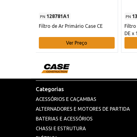
128781A1
1
PN
PN
l - 80 mm DE
Filtro de Ar Primário Case CE
Filtr
DE x 
o
Ver Preço
Categorias
ACESSÓRIOS E CAÇAMBAS
ALTERNADORES E MOTORES DE PARTIDA
BATERIAS E ACESSÓRIOS
CHASSI E ESTRUTURA