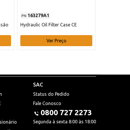
163279A1
48145970
PN
PN
ssão
Hydraulic Oil Filter Case CE
Filtro de com
x 75 mm L Ca
Ver Preço
V
SAC
n
Status do Pedido
E
Fale Conosco
0800 727 2273
Segunda à sexta 8:00 às 18:00
sionário