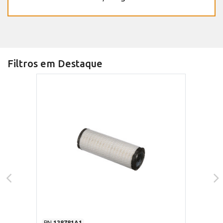
Filtros em Destaque
PN
128781A1