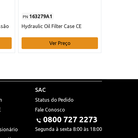
163279A1
48145970
PN
PN
ssão
Hydraulic Oil Filter Case CE
Filtro de com
x 75 mm L Ca
Ver Preço
V
SAC
n
Status do Pedido
E
Fale Conosco
0800 727 2273
Segunda à sexta 8:00 às 18:00
sionário