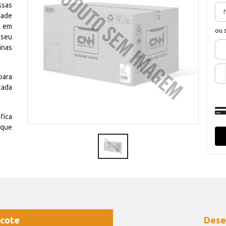
ssas
dade
e em
ou 
 seu
inas
para
cada
fica
 que
cote
Dese