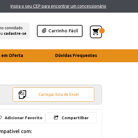
Insira o seu CEP para encontrar um concessionário
mo convidado
Carrinho Fácil
ou
cadastre-se
s em Oferta
Dúvidas Frequentes
Carregar lista de Excel
Adicionar Favorito
Compartilhar
mpativel com: