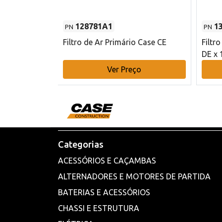
128781A1
1
PN
PN
l - 80 mm DE
Filtro de Ar Primário Case CE
Filtr
DE x 
o
Ver Preço
Categorias
ACESSÓRIOS E CAÇAMBAS
ALTERNADORES E MOTORES DE PARTIDA
BATERIAS E ACESSÓRIOS
CHASSI E ESTRUTURA