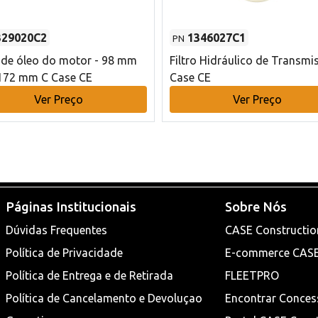
329020C2
1346027C1
PN
o de óleo do motor - 98 mm
Filtro Hidráulico de Transmi
172 mm C Case CE
Case CE
Ver Preço
Ver Preço
Páginas Institucionais
Sobre Nós
Dúvidas Frequentes
CASE Constructio
Política de Privacidade
E-commerce CAS
Política de Entrega e de Retirada
FLEETPRO
Política de Cancelamento e Devoluçao
Encontrar Conces