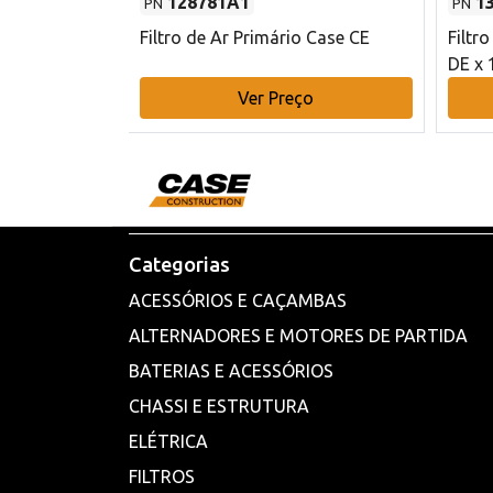
128781A1
1
PN
PN
l - 80 mm DE
Filtro de Ar Primário Case CE
Filtr
DE x 
o
Ver Preço
Categorias
ACESSÓRIOS E CAÇAMBAS
ALTERNADORES E MOTORES DE PARTIDA
BATERIAS E ACESSÓRIOS
CHASSI E ESTRUTURA
ELÉTRICA
FILTROS