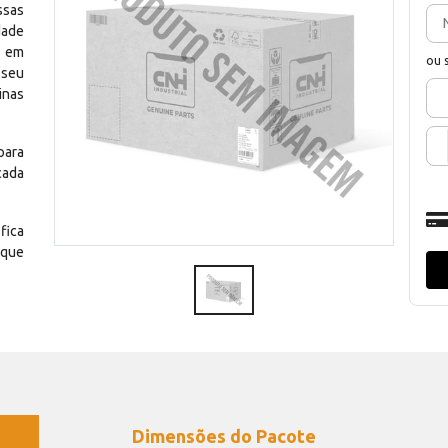
ssas
dade
e em
ou 
 seu
inas
para
cada
fica
 que
Dimensões do Pacote