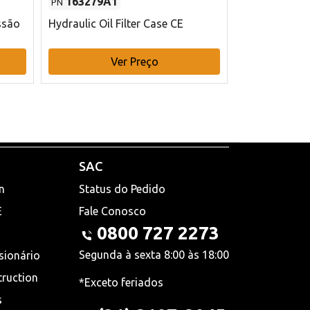
163279A1
48145970
PN
PN
ssão
Hydraulic Oil Filter Case CE
Filtro de com
x 75 mm L Ca
Ver Preço
V
SAC
n
Status do Pedido
E
Fale Conosco
0800 727 2273
Segunda à sexta 8:00 às 18:00
sionário
truction
*Exceto feriados
s