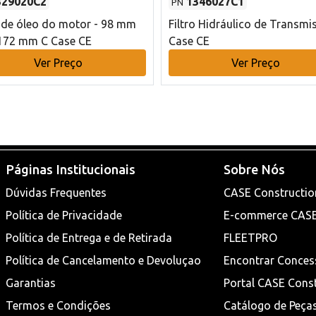
329020C2
1346027C1
PN
o de óleo do motor - 98 mm
Filtro Hidráulico de Transmi
172 mm C Case CE
Case CE
Ver Preço
Ver Preço
Páginas Institucionais
Sobre Nós
Dúvidas Frequentes
CASE Constructio
Política de Privacidade
E-commerce CAS
Política de Entrega e de Retirada
FLEETPRO
Política de Cancelamento e Devoluçao
Encontrar Conces
Garantias
Portal CASE Cons
Termos e Condições
Catálogo de Peça