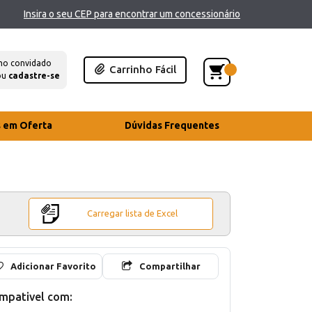
Insira o seu CEP para encontrar um concessionário
mo convidado
Carrinho Fácil
ou
cadastre-se
s em Oferta
Dúvidas Frequentes
Carregar lista de Excel
Adicionar Favorito
Compartilhar
mpativel com: