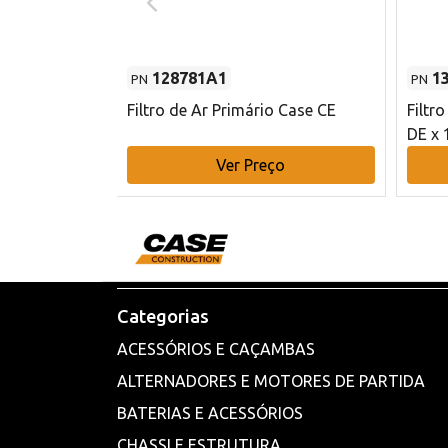
128781A1
1
PN
PN
l - 80 mm DE
Filtro de Ar Primário Case CE
Filtr
DE x 
o
Ver Preço
Categorias
ACESSÓRIOS E CAÇAMBAS
ALTERNADORES E MOTORES DE PARTIDA
BATERIAS E ACESSÓRIOS
CHASSI E ESTRUTURA