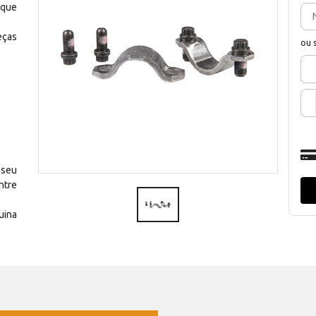
 que
eças
ou 
 seu
ntre
uina