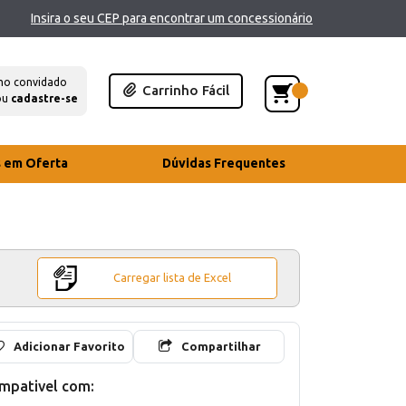
Insira o seu CEP para encontrar um concessionário
mo convidado
Carrinho Fácil
ou
cadastre-se
s em Oferta
Dúvidas Frequentes
Carregar lista de Excel
Adicionar Favorito
Compartilhar
mpativel com: