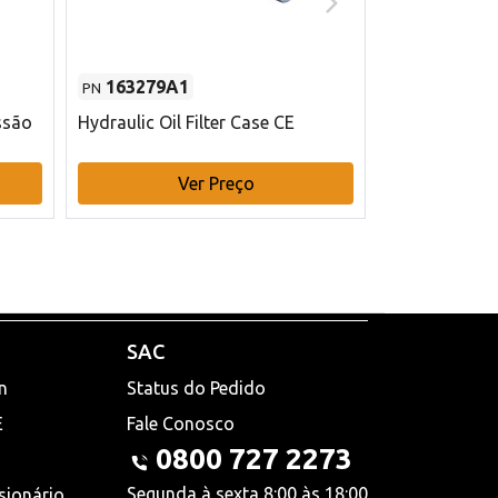
163279A1
48145970
PN
PN
ssão
Hydraulic Oil Filter Case CE
Filtro de com
x 75 mm L Ca
Ver Preço
V
SAC
n
Status do Pedido
E
Fale Conosco
0800 727 2273
Segunda à sexta 8:00 às 18:00
sionário