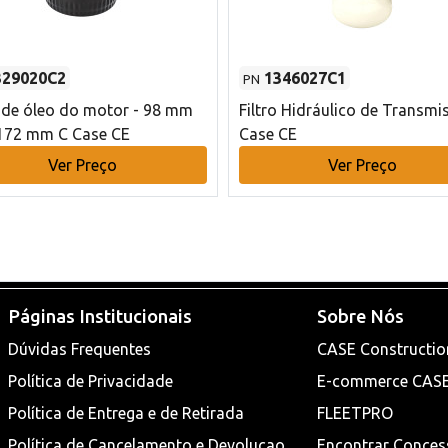
329020C2
1346027C1
PN
o de óleo do motor - 98 mm
Filtro Hidráulico de Transmi
172 mm C Case CE
Case CE
Ver Preço
Ver Preço
Páginas Institucionais
Sobre Nós
Dúvidas Frequentes
CASE Constructio
Política de Privacidade
E-commerce CAS
Política de Entrega e de Retirada
FLEETPRO
Política de Cancelamento e Devoluçao
Encontrar Conces