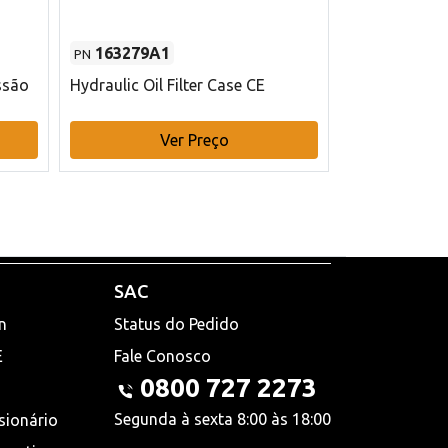
163279A1
48145970
PN
PN
ssão
Hydraulic Oil Filter Case CE
Filtro de com
x 75 mm L Ca
Ver Preço
V
SAC
n
Status do Pedido
E
Fale Conosco
0800 727 2273
Segunda à sexta 8:00 às 18:00
sionário