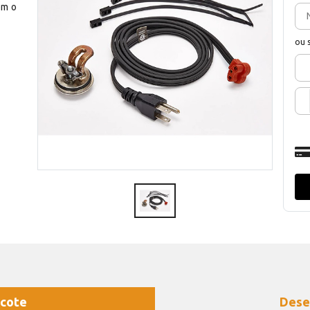
om o
ou 
cote
Dese