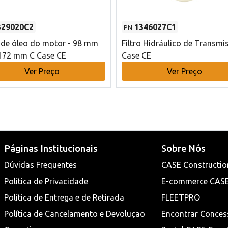
329020C2
1346027C1
PN
o de óleo do motor - 98 mm
Filtro Hidráulico de Transmi
172 mm C Case CE
Case CE
Ver Preço
Ver Preço
Páginas Institucionais
Sobre Nós
Dúvidas Frequentes
CASE Constructio
Política de Privacidade
E-commerce CAS
Política de Entrega e de Retirada
FLEETPRO
Política de Cancelamento e Devoluçao
Encontrar Conces