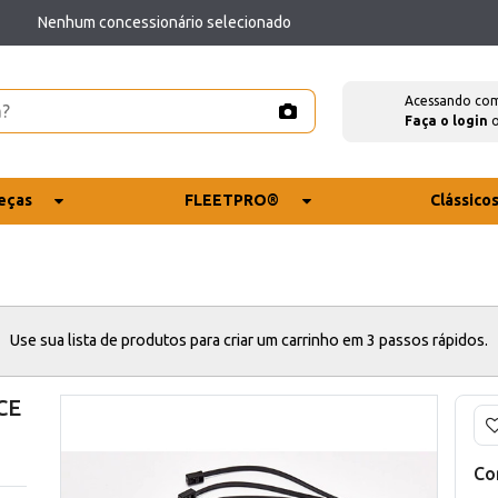
Nenhum concessionário selecionado
Acessando co
Faça o login
eças
FLEETPRO®
Clássico
Use sua lista de produtos para criar um carrinho em 3 passos rápidos.
CE
Co