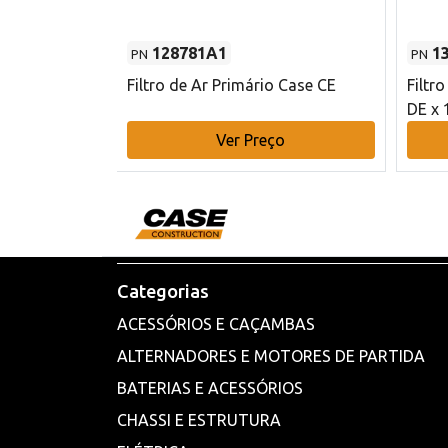
128781A1
1
PN
PN
l - 80 mm DE
Filtro de Ar Primário Case CE
Filtr
DE x 
o
Ver Preço
Categorias
ACESSÓRIOS E CAÇAMBAS
ALTERNADORES E MOTORES DE PARTIDA
BATERIAS E ACESSÓRIOS
CHASSI E ESTRUTURA