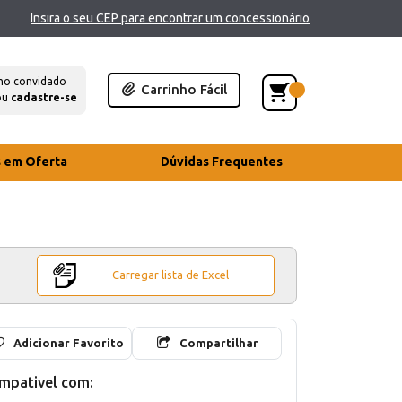
Insira o seu CEP para encontrar um concessionário
mo convidado
Carrinho Fácil
ou
cadastre-se
s em Oferta
Dúvidas Frequentes
Carregar lista de Excel
Adicionar Favorito
Compartilhar
mpativel com: