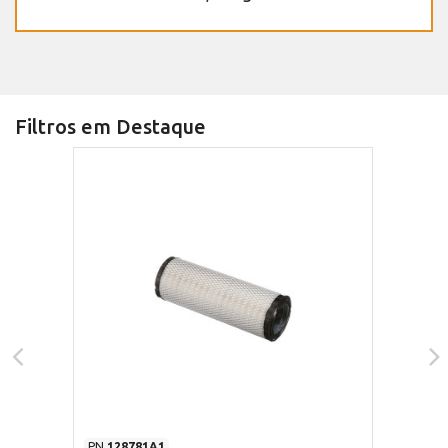
Filtros em Destaque
PN
128781A1