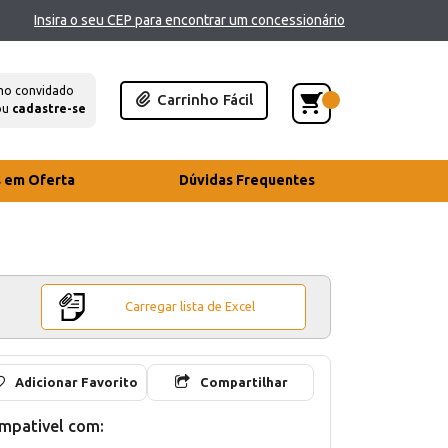
Insira o seu CEP para encontrar um concessionário
mo convidado
Carrinho Fácil
ou
cadastre-se
s em Oferta
Dúvidas Frequentes
Carregar lista de Excel
Adicionar Favorito
Compartilhar
mpativel com: