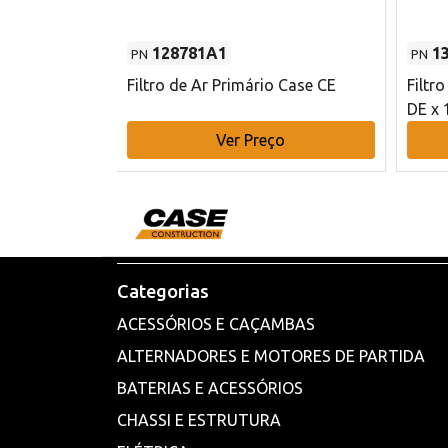
128781A1
1
PN
PN
l - 80 mm DE
Filtro de Ar Primário Case CE
Filtr
DE x 
o
Ver Preço
Categorias
ACESSÓRIOS E CAÇAMBAS
ALTERNADORES E MOTORES DE PARTIDA
BATERIAS E ACESSÓRIOS
CHASSI E ESTRUTURA