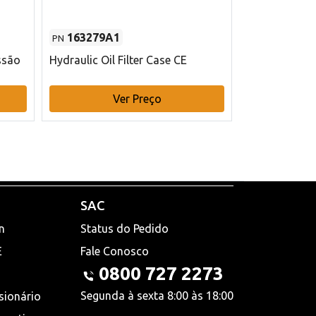
163279A1
48145970
PN
PN
ssão
Hydraulic Oil Filter Case CE
Filtro de com
x 75 mm L Ca
Ver Preço
V
SAC
n
Status do Pedido
E
Fale Conosco
0800 727 2273
Segunda à sexta 8:00 às 18:00
sionário