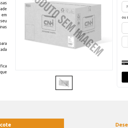
ssas
dade
e em
ou 
 seu
inas
para
cada
fica
 que
cote
Dese