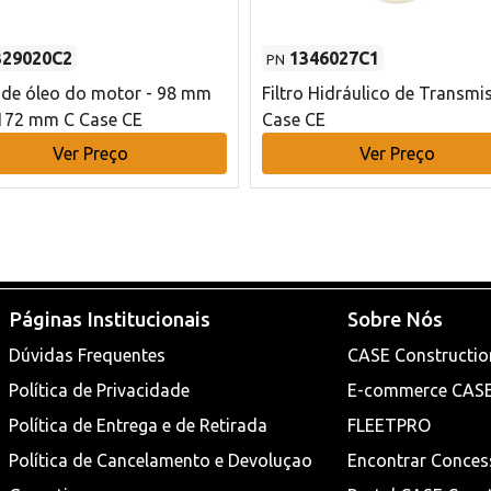
329020C2
1346027C1
PN
o de óleo do motor - 98 mm
Filtro Hidráulico de Transmi
172 mm C Case CE
Case CE
Ver Preço
Ver Preço
Páginas Institucionais
Sobre Nós
Dúvidas Frequentes
CASE Constructio
Política de Privacidade
E-commerce CAS
Política de Entrega e de Retirada
FLEETPRO
Política de Cancelamento e Devoluçao
Encontrar Conces