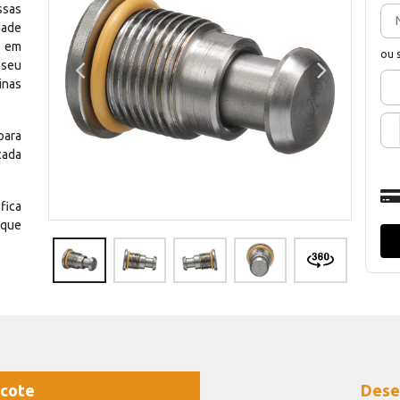
ssas
dade
e em
ou 
 seu
inas
para
cada
fica
 que
cote
Dese