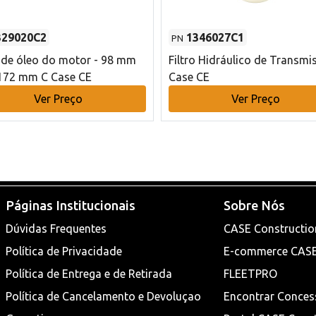
329020C2
1346027C1
PN
o de óleo do motor - 98 mm
Filtro Hidráulico de Transmi
172 mm C Case CE
Case CE
Ver Preço
Ver Preço
Páginas Institucionais
Sobre Nós
Dúvidas Frequentes
CASE Constructio
Política de Privacidade
E-commerce CAS
Política de Entrega e de Retirada
FLEETPRO
Política de Cancelamento e Devoluçao
Encontrar Conces