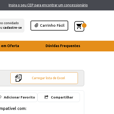
Insira o seu CEP para encontrar um concessionário
mo convidado
Carrinho Fácil
ou
cadastre-se
s em Oferta
Dúvidas Frequentes
Carregar lista de Excel
Adicionar Favorito
Compartilhar
mpativel com: