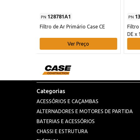
128781A1
1
PN
PN
l - 80 mm DE
Filtro de Ar Primário Case CE
Filtr
DE x 
o
Ver Preço
Categorias
ACESSÓRIOS E CAÇAMBAS
ALTERNADORES E MOTORES DE PARTIDA
BATERIAS E ACESSÓRIOS
CHASSI E ESTRUTURA