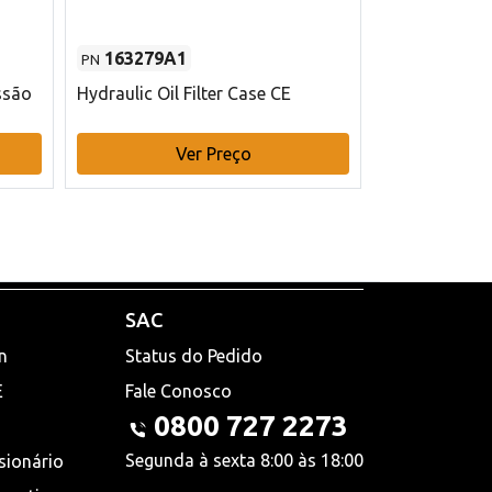
163279A1
48145970
PN
PN
ssão
Hydraulic Oil Filter Case CE
Filtro de com
x 75 mm L Ca
Ver Preço
V
SAC
n
Status do Pedido
E
Fale Conosco
0800 727 2273
Segunda à sexta 8:00 às 18:00
sionário