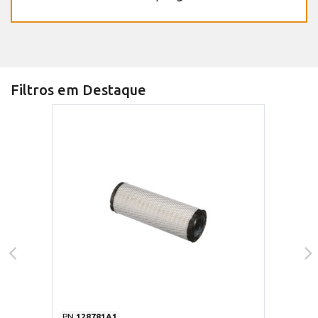
Filtros em Destaque
PN
128781A1