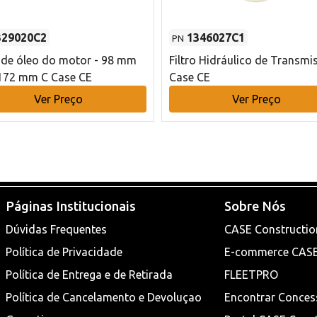
329020C2
1346027C1
PN
o de óleo do motor - 98 mm
Filtro Hidráulico de Transmi
172 mm C Case CE
Case CE
Ver Preço
Ver Preço
Páginas Institucionais
Sobre Nós
Dúvidas Frequentes
CASE Constructio
Política de Privacidade
E-commerce CAS
Política de Entrega e de Retirada
FLEETPRO
Política de Cancelamento e Devoluçao
Encontrar Conces