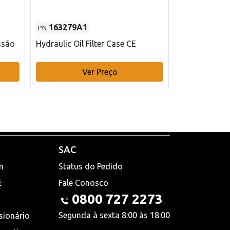
163279A1
48145970
PN
PN
ssão
Hydraulic Oil Filter Case CE
Filtro de com
x 75 mm L Ca
Ver Preço
V
SAC
n
Status do Pedido
E
Fale Conosco
0800 727 2273
Segunda à sexta 8:00 às 18:00
sionário