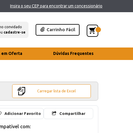
Insira o seu CEP para encontrar um concessionário
mo convidado
Carrinho Fácil
ou
cadastre-se
s em Oferta
Dúvidas Frequentes
Carregar lista de Excel
Adicionar Favorito
Compartilhar
mpativel com: