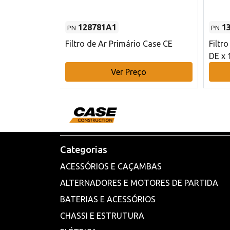
128781A1
1
PN
PN
l - 80 mm DE
Filtro de Ar Primário Case CE
Filtr
DE x 
o
Ver Preço
Categorias
ACESSÓRIOS E CAÇAMBAS
ALTERNADORES E MOTORES DE PARTIDA
BATERIAS E ACESSÓRIOS
CHASSI E ESTRUTURA