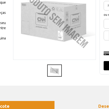
 que
eças
ou 
 seu
ntre
uina
cote
Dese