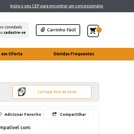
Insira o seu CEP para encontrar um concessionário
mo convidado
Carrinho Fácil
ou
cadastre-se
s em Oferta
Dúvidas Frequentes
Carregar lista de Excel
Adicionar Favorito
Compartilhar
mpativel com: