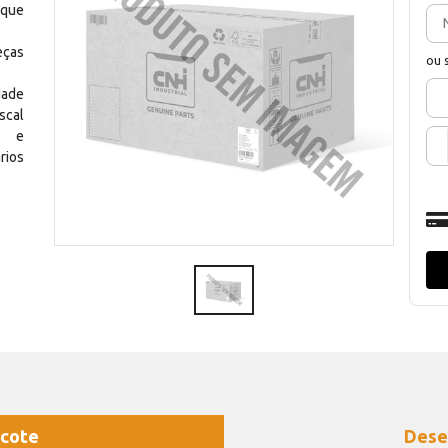
 que
eças
ou 
dade
scal
os e
rios
cote
Dese