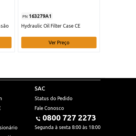
163279A1
48145970
PN
PN
ssão
Hydraulic Oil Filter Case CE
Filtro de com
x 75 mm L Ca
Ver Preço
V
SAC
n
Status do Pedido
E
Fale Conosco
0800 727 2273
Segunda à sexta 8:00 às 18:00
sionário