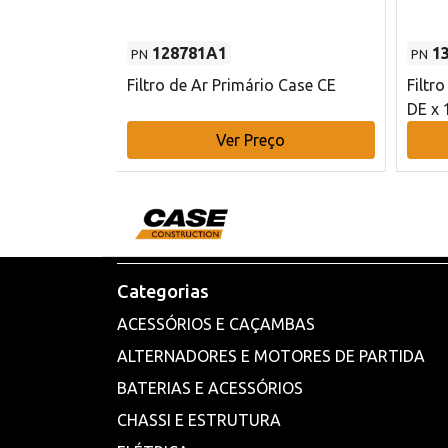
128781A1
1
PN
PN
l - 80 mm DE
Filtro de Ar Primário Case CE
Filtr
DE x 
o
Ver Preço
Categorias
ACESSÓRIOS E CAÇAMBAS
ALTERNADORES E MOTORES DE PARTIDA
BATERIAS E ACESSÓRIOS
CHASSI E ESTRUTURA