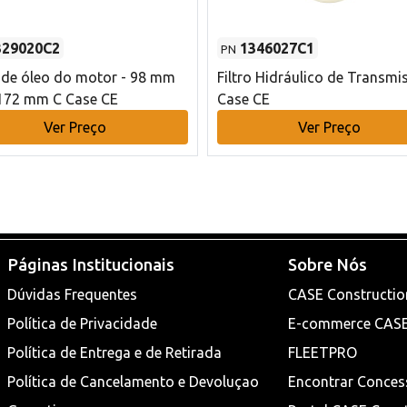
329020C2
1346027C1
PN
o de óleo do motor - 98 mm
Filtro Hidráulico de Transmi
172 mm C Case CE
Case CE
Ver Preço
Ver Preço
Páginas Institucionais
Sobre Nós
Dúvidas Frequentes
CASE Constructio
Política de Privacidade
E-commerce CAS
Política de Entrega e de Retirada
FLEETPRO
Política de Cancelamento e Devoluçao
Encontrar Conces