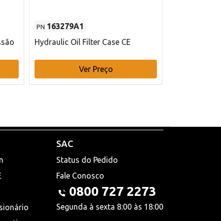
163279A1
48145970
PN
PN
ssão
Hydraulic Oil Filter Case CE
Filtro de com
x 75 mm L Ca
Ver Preço
V
SAC
n
Status do Pedido
E
Fale Conosco
0800 727 2273
Segunda à sexta 8:00 às 18:00
sionário