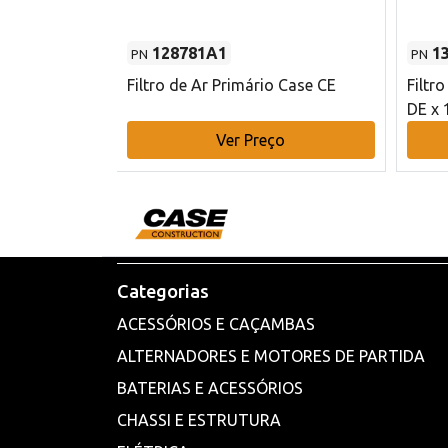
128781A1
1
PN
PN
l - 80 mm DE
Filtro de Ar Primário Case CE
Filtr
DE x 
o
Ver Preço
Categorias
ACESSÓRIOS E CAÇAMBAS
ALTERNADORES E MOTORES DE PARTIDA
BATERIAS E ACESSÓRIOS
CHASSI E ESTRUTURA