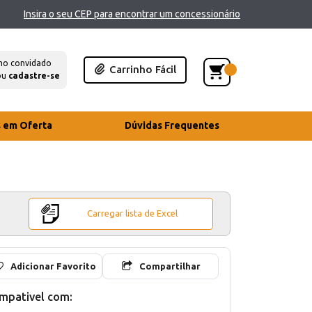
Insira o seu CEP para encontrar um concessionário
mo convidado
Carrinho Fácil
ou
cadastre-se
s em Oferta
Dúvidas Frequentes
Carregar lista de Excel
Adicionar Favorito
Compartilhar
mpativel com: