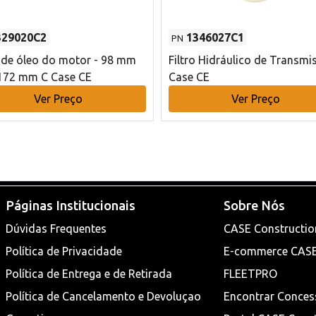
329020C2
1346027C1
PN
o de óleo do motor - 98 mm
Filtro Hidráulico de Transmi
172 mm C Case CE
Case CE
Ver Preço
Ver Preço
Páginas Institucionais
Sobre Nós
Dúvidas Frequentes
CASE Constructio
Política de Privacidade
E-commerce CAS
Política de Entrega e de Retirada
FLEETPRO
Política de Cancelamento e Devoluçao
Encontrar Conces