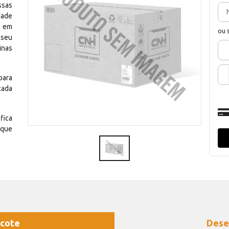
ssas
dade
e em
ou 
 seu
inas
para
cada
fica
 que
cote
Dese