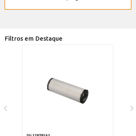
Filtros em Destaque
PN
128781A1