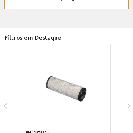
Filtros em Destaque
PN
128781A1