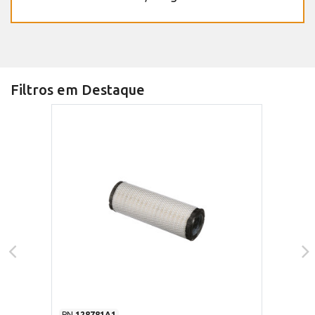
Filtros em Destaque
PN
128781A1