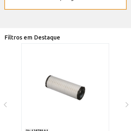
Filtros em Destaque
PN
128781A1