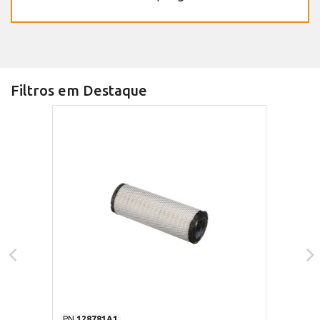
Filtros em Destaque
PN
128781A1