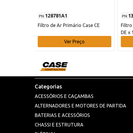
128781A1
1
PN
PN
l - 80 mm DE
Filtro de Ar Primário Case CE
Filtr
DE x 
o
Ver Preço
Categorias
ACESSÓRIOS E CAÇAMBAS
ALTERNADORES E MOTORES DE PARTIDA
BATERIAS E ACESSÓRIOS
CHASSI E ESTRUTURA