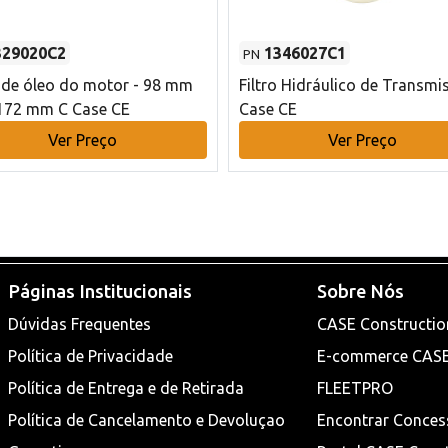
329020C2
1346027C1
PN
o de óleo do motor - 98 mm
Filtro Hidráulico de Transmi
172 mm C Case CE
Case CE
Ver Preço
Ver Preço
Páginas Institucionais
Sobre Nós
Dúvidas Frequentes
CASE Constructio
Política de Privacidade
E-commerce CAS
Política de Entrega e de Retirada
FLEETPRO
Política de Cancelamento e Devoluçao
Encontrar Conces