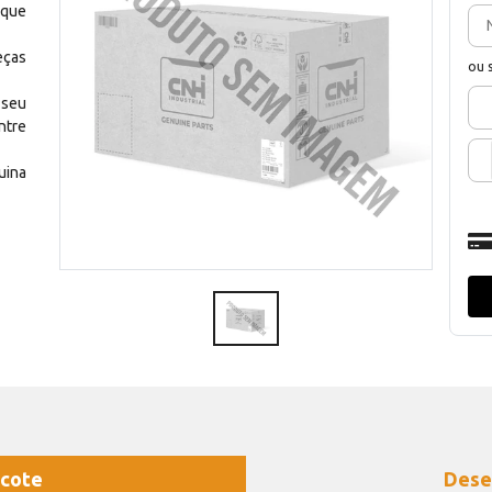
 que
eças
ou 
 seu
ntre
uina
cote
Dese