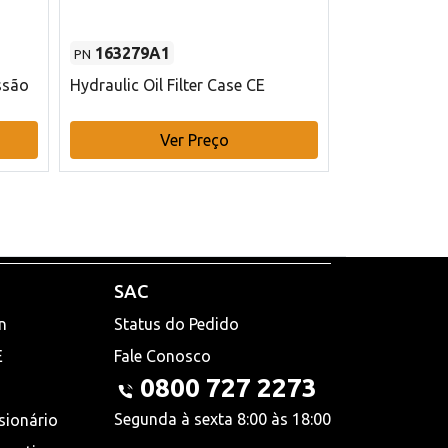
163279A1
48145970
PN
PN
ssão
Hydraulic Oil Filter Case CE
Filtro de com
x 75 mm L Ca
Ver Preço
V
SAC
n
Status do Pedido
E
Fale Conosco
0800 727 2273
Segunda à sexta 8:00 às 18:00
sionário