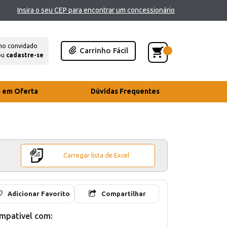
Insira o seu CEP para encontrar um concessionário
mo convidado
Carrinho Fácil
ou
cadastre-se
s em Oferta
Dúvidas Frequentes
Carregar lista de Excel
Adicionar Favorito
Compartilhar
mpativel com: