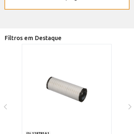
Filtros em Destaque
PN
128781A1