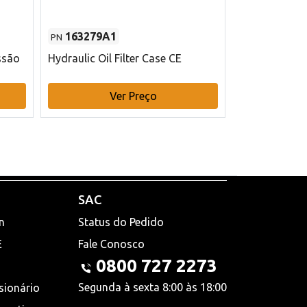
163279A1
48145970
PN
PN
ssão
Hydraulic Oil Filter Case CE
Filtro de com
x 75 mm L Ca
Ver Preço
V
SAC
n
Status do Pedido
E
Fale Conosco
0800 727 2273
Segunda à sexta 8:00 às 18:00
sionário