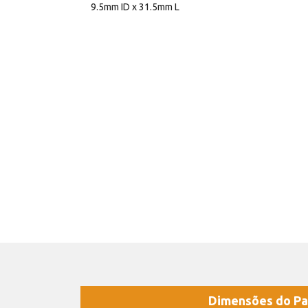
9.5mm ID x 31.5mm L
Dimensões do Pa