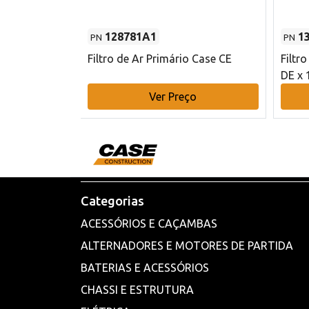
128781A1
1
PN
PN
l - 80 mm DE
Filtro de Ar Primário Case CE
Filtr
DE x 
o
Ver Preço
Categorias
ACESSÓRIOS E CAÇAMBAS
ALTERNADORES E MOTORES DE PARTIDA
BATERIAS E ACESSÓRIOS
CHASSI E ESTRUTURA