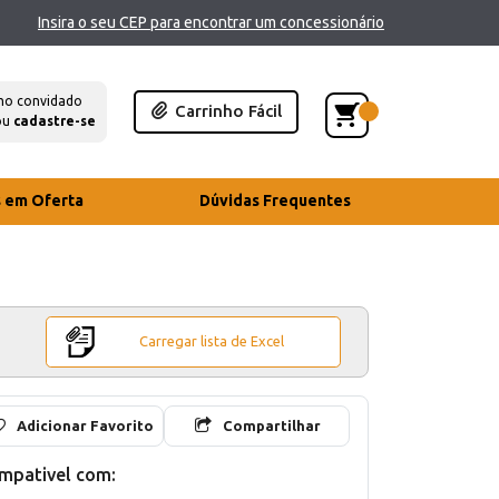
Insira o seu CEP para encontrar um concessionário
mo convidado
Carrinho Fácil
ou
cadastre-se
s em Oferta
Dúvidas Frequentes
Carregar lista de Excel
Adicionar Favorito
Compartilhar
mpativel com: