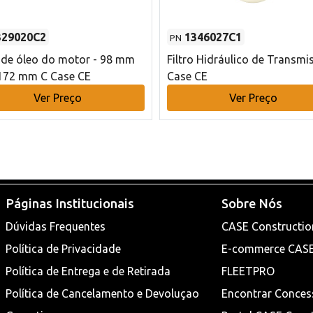
329020C2
1346027C1
PN
o de óleo do motor - 98 mm
Filtro Hidráulico de Transmi
172 mm C Case CE
Case CE
Ver Preço
Ver Preço
Páginas Institucionais
Sobre Nós
Dúvidas Frequentes
CASE Constructio
Política de Privacidade
E-commerce CAS
Política de Entrega e de Retirada
FLEETPRO
Política de Cancelamento e Devoluçao
Encontrar Conces