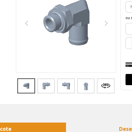
ou 
cote
Dese