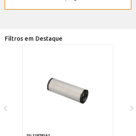
Filtros em Destaque
PN
128781A1