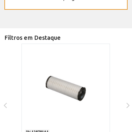
Filtros em Destaque
PN
128781A1