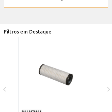
Filtros em Destaque
PN
128781A1