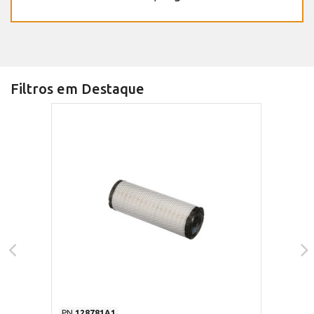
Filtros em Destaque
PN
128781A1