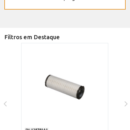
Filtros em Destaque
PN
128781A1