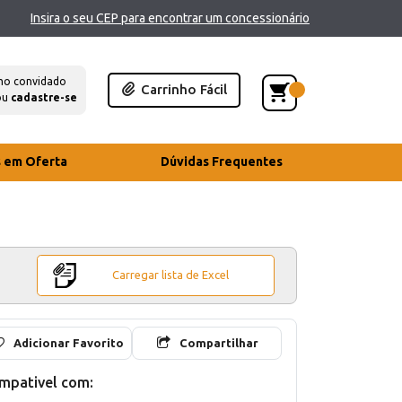
Insira o seu CEP para encontrar um concessionário
mo convidado
Carrinho Fácil
ou
cadastre-se
s em Oferta
Dúvidas Frequentes
Carregar lista de Excel
Adicionar Favorito
Compartilhar
mpativel com: