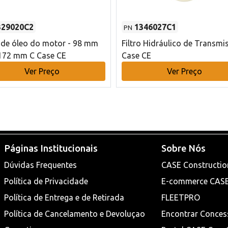
329020C2
1346027C1
PN
o de óleo do motor - 98 mm
Filtro Hidráulico de Transmi
172 mm C Case CE
Case CE
Ver Preço
Ver Preço
Páginas Institucionais
Sobre Nós
Dúvidas Frequentes
CASE Constructio
Política de Privacidade
E-commerce CAS
Política de Entrega e de Retirada
FLEETPRO
Política de Cancelamento e Devoluçao
Encontrar Conces