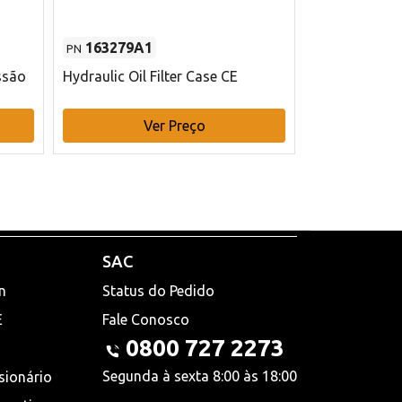
163279A1
48145970
PN
PN
ssão
Hydraulic Oil Filter Case CE
Filtro de com
x 75 mm L Ca
Ver Preço
V
SAC
n
Status do Pedido
E
Fale Conosco
0800 727 2273
Segunda à sexta 8:00 às 18:00
sionário