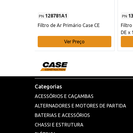
128781A1
1
PN
PN
l - 80 mm DE
Filtro de Ar Primário Case CE
Filtr
DE x 
o
Ver Preço
Categorias
ACESSÓRIOS E CAÇAMBAS
ALTERNADORES E MOTORES DE PARTIDA
BATERIAS E ACESSÓRIOS
CHASSI E ESTRUTURA