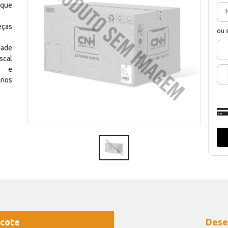
 que
eças
ou 
dade
scal
os e
rios
cote
Dese