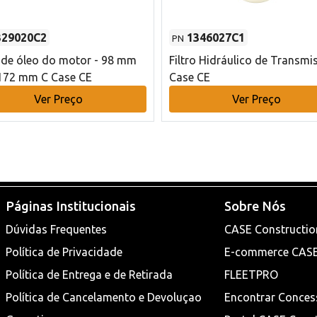
329020C2
1346027C1
PN
o de óleo do motor - 98 mm
Filtro Hidráulico de Transmi
172 mm C Case CE
Case CE
Ver Preço
Ver Preço
Páginas Institucionais
Sobre Nós
Dúvidas Frequentes
CASE Constructio
Política de Privacidade
E-commerce CAS
Política de Entrega e de Retirada
FLEETPRO
Política de Cancelamento e Devoluçao
Encontrar Conces