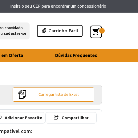
Insira o seu CEP para encontrar um concessionário
mo convidado
Carrinho Fácil
ou
cadastre-se
s em Oferta
Dúvidas Frequentes
Carregar lista de Excel
Adicionar Favorito
Compartilhar
mpativel com: