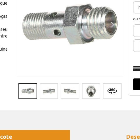
 que
eças
ou 
 seu
ntre
uina
cote
Dese