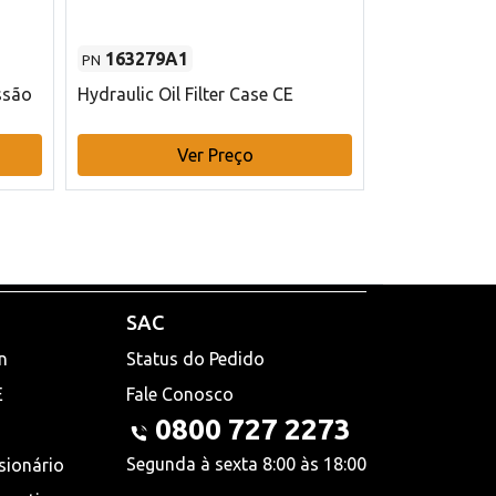
163279A1
48145970
PN
PN
ssão
Hydraulic Oil Filter Case CE
Filtro de com
x 75 mm L Ca
Ver Preço
V
SAC
n
Status do Pedido
E
Fale Conosco
0800 727 2273
Segunda à sexta 8:00 às 18:00
sionário