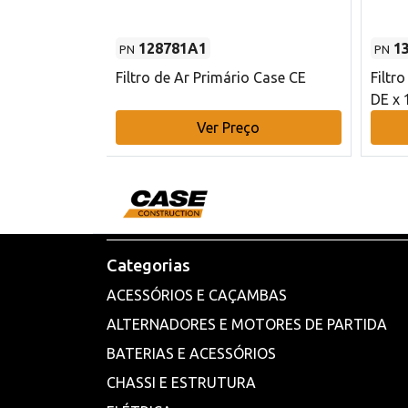
128781A1
1
PN
PN
l - 80 mm DE
Filtro de Ar Primário Case CE
Filtr
DE x 
o
Ver Preço
Categorias
ACESSÓRIOS E CAÇAMBAS
ALTERNADORES E MOTORES DE PARTIDA
BATERIAS E ACESSÓRIOS
CHASSI E ESTRUTURA