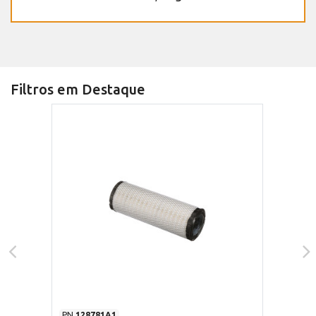
Filtros em Destaque
PN
128781A1