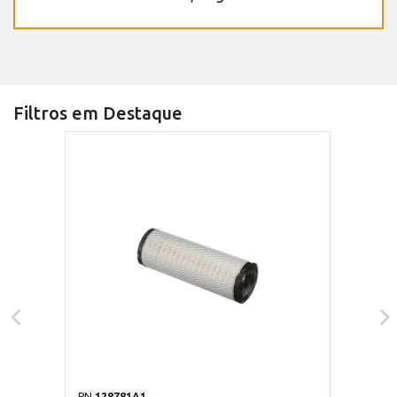
Filtros em Destaque
PN
128781A1