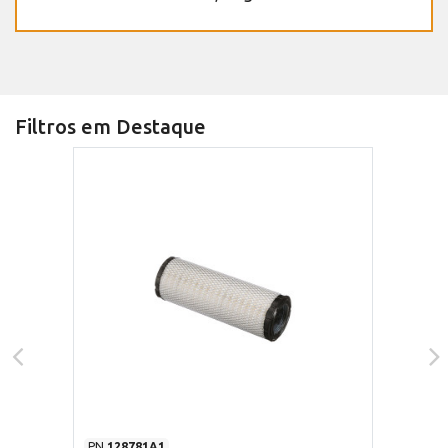
Filtros em Destaque
PN
128781A1